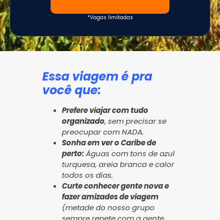
*Vagas limitadas
Essa viagem é pra
você que:
Prefere viajar com tudo
organizado
, sem precisar se
preocupar com NADA.
Sonha em ver o Caribe de
perto:
Águas com tons de azul
turquesa, areia branca e calor
todos os dias.
Curte conhecer gente nova e
fazer amizades de viagem
(metade do nosso grupo
sempre repete com a gente