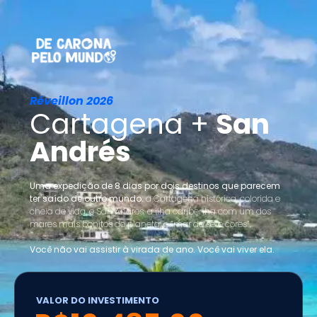
Réveillon 2026
Cartagena +
San
Andrés
Uma expedição de 8 dias por dois destinos que parecem
ter saído de outro mundo:
a Cartagena histórica, colorida e
cheia de vida, e San Andrés, a ilha caribenha com um dos
mares mais bonitos do planeta, o “mar de sete cores”.
Você não vai assistir à virada de ano. Você vai viver ela.
VALOR DO INVESTIMENTO