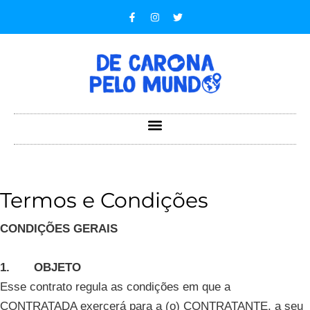
Ir
F
I
T
a
n
w
para
c
s
i
e
t
t
o
b
a
t
o
g
e
conteúdo
o
r
r
k
a
-
m
f
Termos e Condições
CONDIÇÕES GERAIS
1. OBJETO
Esse contrato regula as condições em que a
CONTRATADA exercerá para a (o) CONTRATANTE, a seu