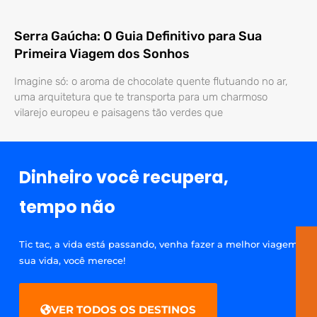
Serra Gaúcha: O Guia Definitivo para Sua
Primeira Viagem dos Sonhos
Imagine só: o aroma de chocolate quente flutuando no ar,
uma arquitetura que te transporta para um charmoso
vilarejo europeu e paisagens tão verdes que
Dinheiro você recupera,
tempo não
Tic tac, a vida está passando, venha fazer a melhor viagem da
sua vida, você merece!
VER TODOS OS DESTINOS