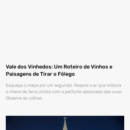
Vale dos Vinhedos: Um Roteiro de Vinhos e
Paisagens de Tirar o Fôlego
Esqueça o mapa por um segundo. Respire o ar que mistura
o cheiro de terra úmida com o perfume adocicado das uvas.
Observe as colinas