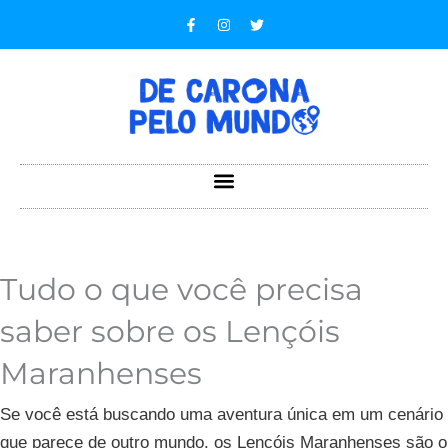
Ir
F
I
T
a
n
w
para
c
s
i
e
t
t
o
b
a
t
o
g
e
conteúdo
o
r
r
k
a
-
m
f
Tudo o que você precisa
saber sobre os Lençóis
Maranhenses
Se você está buscando uma aventura única em um cenário
que parece de outro mundo, os Lençóis Maranhenses são o