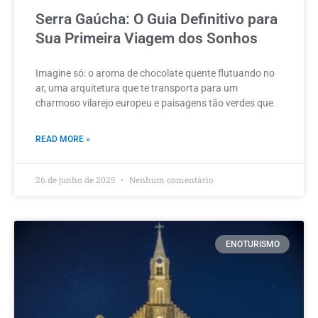
Serra Gaúcha: O Guia Definitivo para
Sua Primeira Viagem dos Sonhos
Imagine só: o aroma de chocolate quente flutuando no
ar, uma arquitetura que te transporta para um
charmoso vilarejo europeu e paisagens tão verdes que
READ MORE »
26 de junho de 2025
Nenhum comentário
ENOTURISMO