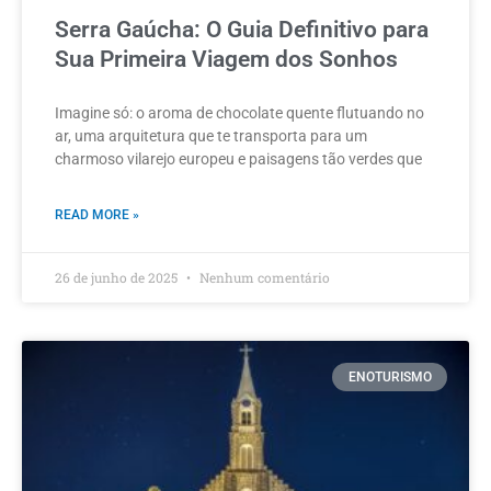
Serra Gaúcha: O Guia Definitivo para
Sua Primeira Viagem dos Sonhos
Imagine só: o aroma de chocolate quente flutuando no
ar, uma arquitetura que te transporta para um
charmoso vilarejo europeu e paisagens tão verdes que
READ MORE »
26 de junho de 2025
Nenhum comentário
ENOTURISMO